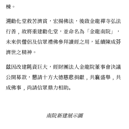
棟。
溯勸化堂救苦濟貧，宏揚佛法，後啟金龍禪寺弘法
行善﹐故將重建勸化堂，並命名為「金龍南院」，
未來供僧侶及信眾禮佛參拜讀經之用，延續陳成芬
濟世之精神。
兹因改建耗資巨大，經財團法人金龍院董事會決議
公開募款，懇請十方大德慈悲捐獻﹐共襄盛舉﹐共
成佛事﹐尚請信眾鼎力相助｡
南院新建展示圖​