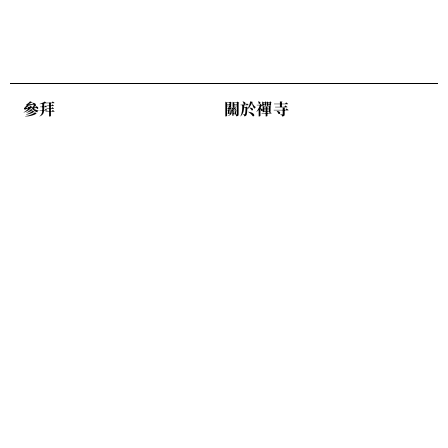
參拜
關於禪寺
參拜介紹
關於
創辦人
建築歷史
南院介紹
各項服務
公告
法會
佛寺布告欄
法會介紹
獎學金公告
客製化法會